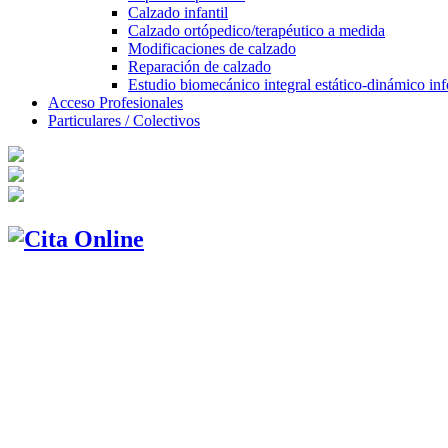
Calzado infantil
Calzado ortópedico/terapéutico a medida
Modificaciones de calzado
Reparación de calzado
Estudio biomecánico integral estático-dinámico inf
Acceso Profesionales
Particulares / Colectivos