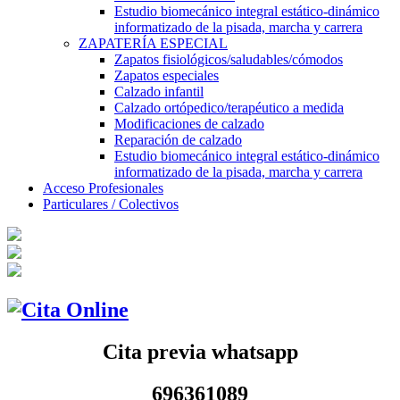
Estudio biomecánico integral estático-dinámico
informatizado de la pisada, marcha y carrera
ZAPATERÍA ESPECIAL
Zapatos fisiológicos/saludables/cómodos
Zapatos especiales
Calzado infantil
Calzado ortópedico/terapéutico a medida
Modificaciones de calzado
Reparación de calzado
Estudio biomecánico integral estático-dinámico
informatizado de la pisada, marcha y carrera
Acceso Profesionales
Particulares / Colectivos
Cita previa whatsapp
696361089