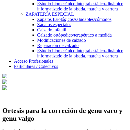
Estudio biomecánico integral estático-dinámico
informatizado de la pisada, marcha y carrera
ZAPATERÍA ESPECIAL
Zapatos fisiológicos/saludables/cómodos
Zapatos especiales
Calzado infantil
Calzado ortópedico/terapéutico a medida
Modificaciones de calzado
Reparación de calzado
Estudio biomecánico integral estático-dinámico
informatizado de la pisada, marcha y carrera
Acceso Profesionales
Particulares / Colectivos
Ortesis para la correción de genu varo y
genu valgo