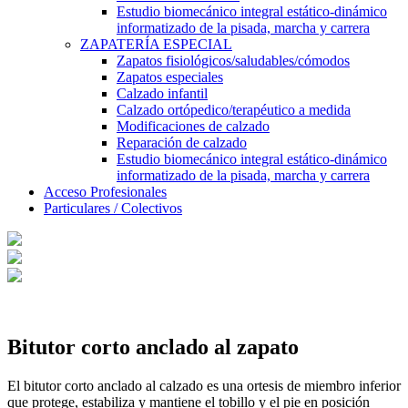
Estudio biomecánico integral estático-dinámico
informatizado de la pisada, marcha y carrera
ZAPATERÍA ESPECIAL
Zapatos fisiológicos/saludables/cómodos
Zapatos especiales
Calzado infantil
Calzado ortópedico/terapéutico a medida
Modificaciones de calzado
Reparación de calzado
Estudio biomecánico integral estático-dinámico
informatizado de la pisada, marcha y carrera
Acceso Profesionales
Particulares / Colectivos
Bitutor corto anclado al zapato
El bitutor corto anclado al calzado es una ortesis de miembro inferior
que protege, estabiliza y mantiene el tobillo y el pie en posición